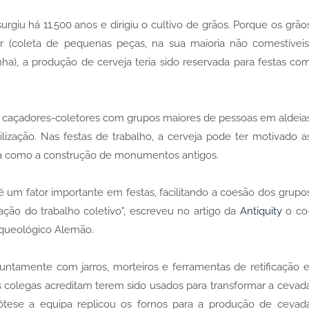
giu há 11.500 anos e dirigiu o cultivo de grãos. Porque os grão
r (coleta de pequenas peças, na sua maioria não comestíveis
a), a produção de cerveja teria sido reservada para festas co
os caçadores-coletores com grupos maiores de pessoas em aldeia
ização. Nas festas de trabalho, a cerveja pode ter motivado a
la como a construção de monumentos antigos.
 um fator importante em festas, facilitando a coesão dos grupo
ação do trabalho coletivo", escreveu no artigo da
Antiquity
o co
Arqueológico Alemão.
juntamente com jarros, morteiros e ferramentas de retificação e
 colegas acreditam terem sido usados ​​para transformar a cevad
ipótese a equipa replicou os fornos para a produção de cevad