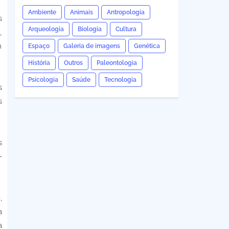
Ambiente
Animais
Antropologia
s
Arqueologia
Biologia
Cultura
,
m
Espaço
Galeria de imagens
Genética
História
Outros
Paleontologia
Psicologia
Saúde
Tecnologia
s
s
s
-
,
a
a