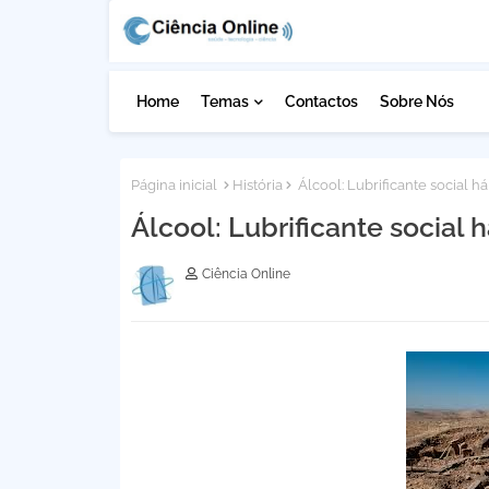
Home
Temas
Contactos
Sobre Nós
Página inicial
História
Álcool: Lubrificante social h
Álcool: Lubrificante social 
Ciência Online