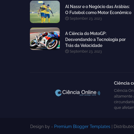
Al Nassr e o Negócio das Arábias:
O Futebol como Motor Econômico
September 23, 2023
A Ciência do MotoGP:
Desvendando a Tecnologia por
Trás da Velocidade
September 23, 2023
Ciência 
Ciência Onl
altamente 
circundante
que afetam
Design by -
Premium Blogger Templates
| Distribut