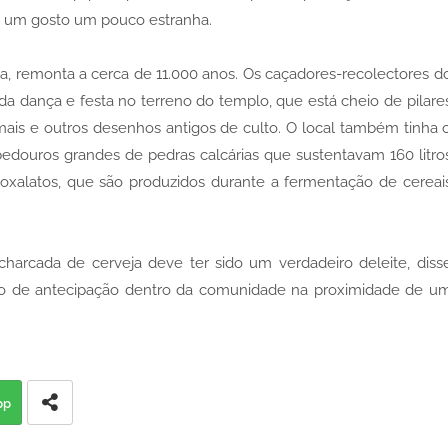
 um gosto um pouco estranha.
ia, remonta a cerca de 11.000 anos. Os caçadores-recolectores d
da dança e festa no terreno do templo, que está cheio de pilare
ais e outros desenhos antigos de culto. O local também tinha 
edouros grandes de pedras calcárias que sustentavam 160 litro
 oxalatos, que são produzidos durante a fermentação de cereai
harcada de cerveja deve ter sido um verdadeiro deleite, diss
ido de antecipação dentro da comunidade na proximidade de u
pp