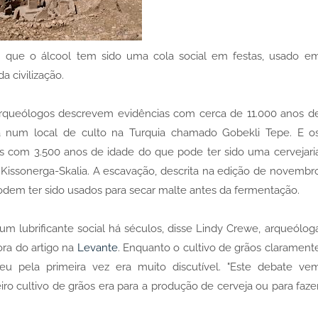
 que o álcool tem sido uma cola social em festas, usado e
a civilização.
arqueólogos descrevem evidências com cerca de 11.000 anos d
 num local de culto na Turquia chamado Gobekli Tepe. E o
s com 3.500 anos de idade do que pode ter sido uma cervejari
 Kissonerga-Skalia. A escavação, descrita na edição de novembr
odem ter sido usados ​​para secar malte antes da fermentação.
m lubrificante social há séculos, disse Lindy Crewe, arqueólog
ora do artigo na
Levante
. Enquanto o cultivo de grãos clarament
u pela primeira vez era muito discutível. "Este debate ve
o cultivo de grãos era para a produção de cerveja ou para faze