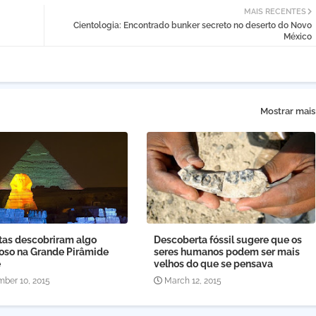
MAIS RECENTES
Cientologia: Encontrado bunker secreto no deserto do Novo
México
Mostrar mais
stas descobriram algo
Descoberta fóssil sugere que os
ioso na Grande Pirâmide
seres humanos podem ser mais
é
velhos do que se pensava
ber 10, 2015
March 12, 2015