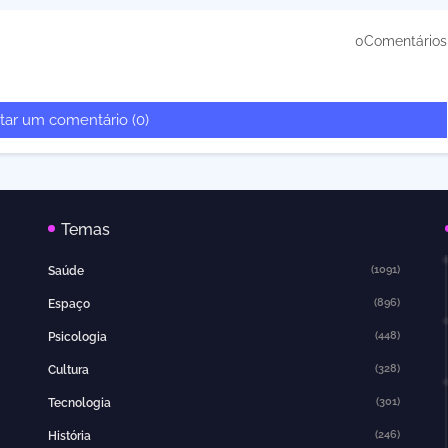
0Comentários
tar um comentário (0)
Temas
(1091)
Saúde
(896)
Espaço
(448)
Psicologia
(328)
Cultura
(301)
Tecnologia
(246)
História