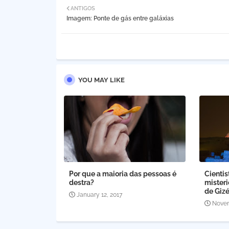
ANTIGOS
Imagem: Ponte de gás entre galáxias
YOU MAY LIKE
Por que a maioria das pessoas é
Cienti
destra?
mister
de Giz
January 12, 2017
Novem