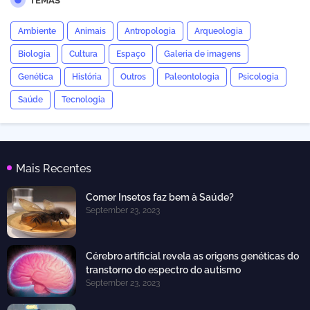
TEMAS
Ambiente
Animais
Antropologia
Arqueologia
Biologia
Cultura
Espaço
Galeria de imagens
Genética
História
Outros
Paleontologia
Psicologia
Saúde
Tecnologia
Mais Recentes
Comer Insetos faz bem à Saúde?
September 23, 2023
Cérebro artificial revela as origens genéticas do
transtorno do espectro do autismo
September 23, 2023