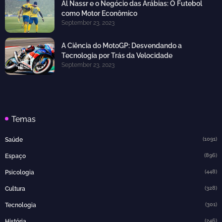
Al Nassr e o Negócio das Arábias: O Futebol
como Motor Econômico
September 23, 2023
A Ciência do MotoGP: Desvendando a
Tecnologia por Trás da Velocidade
September 23, 2023
Temas
(1091)
Saúde
(896)
Espaço
(448)
Psicologia
(328)
Cultura
(301)
Tecnologia
(246)
História