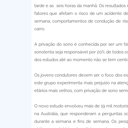
tarde e as seis horas da manhã. Os resultad
fatores que afetam o risco de um acidente d
semana, comportamentos de condução de risc
carro.
A privação do sono é conhecida por ser um fat
sonolenta seja responsável por 20% de todos os
dos estudos até ao momento não se tem centr
Os jovens condutores devem ser o foco dos es
este grupo experimenta mais prejuízo na at
etários mais velhos, com privação de sono seme
O novo estudo envolveu mais de 19 mil motori
na Austrália, que responderam a perguntas s
durante a semana e fins de semana. Os pesq