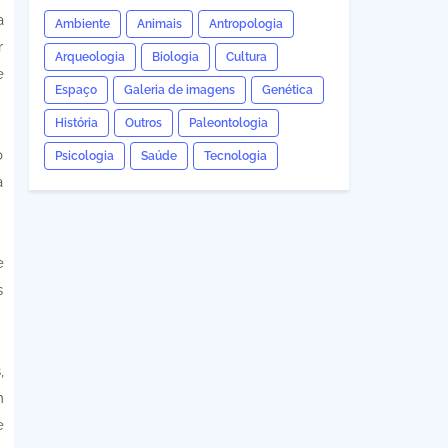
a
Ambiente
Animais
Antropologia
r
Arqueologia
Biologia
Cultura
e
Espaço
Galeria de imagens
Genética
História
Outros
Paleontologia
o
Psicologia
Saúde
Tecnologia
a
e
s
,
m
e