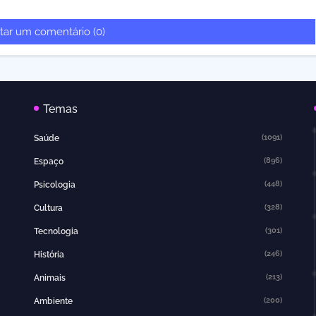
tar um comentário (0)
Temas
(1091)
Saúde
(896)
Espaço
(448)
Psicologia
(328)
Cultura
(301)
Tecnologia
(246)
História
(213)
Animais
(200)
Ambiente