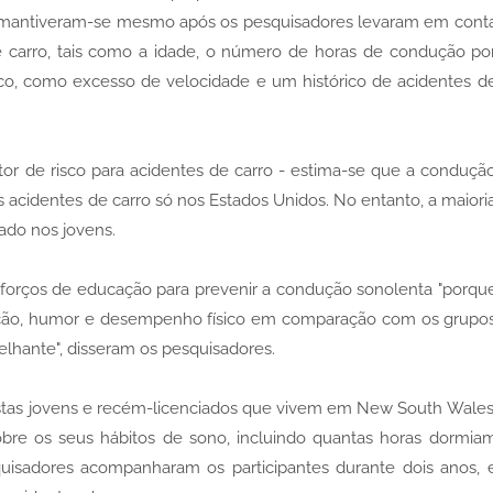
os mantiveram-se mesmo após os pesquisadores levaram em cont
e carro, tais como a idade, o número de horas de condução po
o, como excesso de velocidade e um histórico de acidentes d
or de risco para acidentes de carro - estima-se que a conduçã
 acidentes de carro só nos Estados Unidos. No entanto, a maiori
ado nos jovens.
forços de educação para prevenir a condução sonolenta "porqu
enção, humor e desempenho físico em comparação com os grupo
lhante", disseram os pesquisadores.
stas jovens e recém-licenciados que vivem em New South Wales
obre os seus hábitos de sono, incluindo quantas horas dormia
uisadores acompanharam os participantes durante dois anos, 