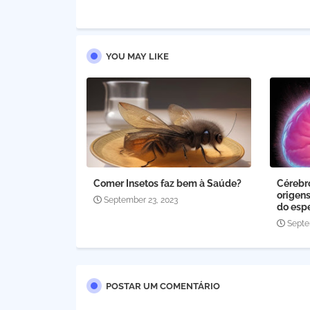
YOU MAY LIKE
Comer Insetos faz bem à Saúde?
Cérebro
origens
September 23, 2023
do esp
Septe
POSTAR UM COMENTÁRIO