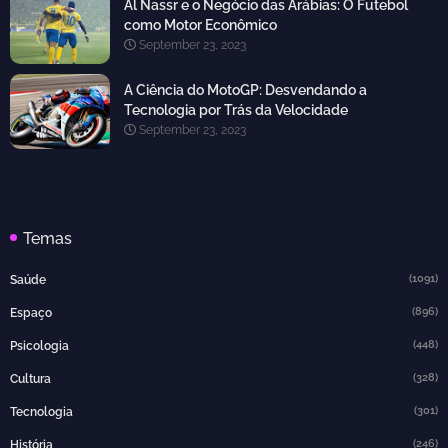
Al Nassr e o Negócio das Arábias: O Futebol
como Motor Econômico
September 23, 2023
A Ciência do MotoGP: Desvendando a
Tecnologia por Trás da Velocidade
September 23, 2023
Temas
(1091)
Saúde
(896)
Espaço
(448)
Psicologia
(328)
Cultura
(301)
Tecnologia
(246)
História