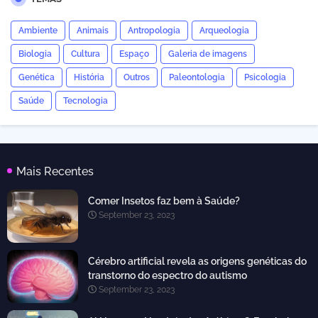
Ambiente
Animais
Antropologia
Arqueologia
Biologia
Cultura
Espaço
Galeria de imagens
Genética
História
Outros
Paleontologia
Psicologia
Saúde
Tecnologia
Mais Recentes
Comer Insetos faz bem à Saúde?
September 23, 2023
Cérebro artificial revela as origens genéticas do
transtorno do espectro do autismo
September 23, 2023