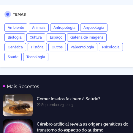
TEMAS
Ambiente
Animais
Antropologia
Arqueologia
Biologia
Cultura
Espaço
Galeria de imagens
Genética
História
Outros
Paleontologia
Psicologia
Saúde
Tecnologia
Mais Recentes
Comer Insetos faz bem à Saúde?
September 23, 2023
Cérebro artificial revela as origens genéticas do
transtorno do espectro do autismo