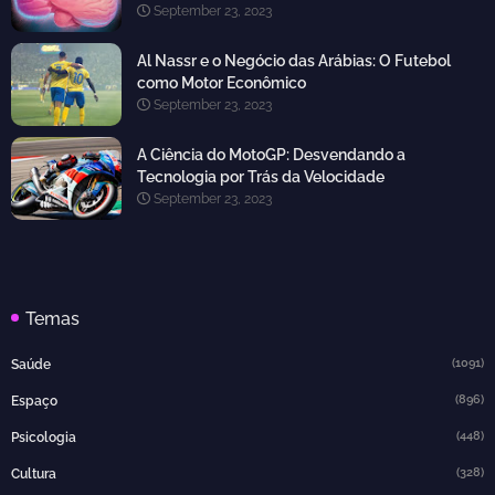
September 23, 2023
Al Nassr e o Negócio das Arábias: O Futebol
como Motor Econômico
September 23, 2023
A Ciência do MotoGP: Desvendando a
Tecnologia por Trás da Velocidade
September 23, 2023
Temas
(1091)
Saúde
(896)
Espaço
(448)
Psicologia
(328)
Cultura