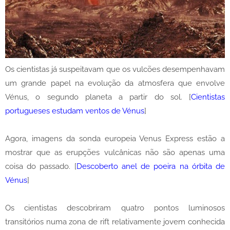
Os cientistas já suspeitavam que os vulcões desempenhavam
um grande papel na evolução da atmosfera que envolve
Vénus, o segundo planeta a partir do sol. [
Cientistas
portugueses estudam ventos de Vénus
]
Agora, imagens da sonda europeia Venus Express estão a
mostrar que as erupções vulcânicas não são apenas uma
coisa do passado. [
Descoberto anel de poeira na órbita de
Vénus
]
Os cientistas descobriram quatro pontos luminosos
transitórios numa zona de rift relativamente jovem conhecida