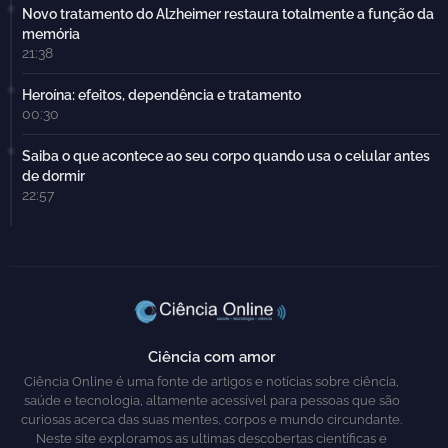
Novo tratamento do Alzheimer restaura totalmente a função da
memória
21:38
Heroína: efeitos, dependência e tratamento
00:30
Saiba o que acontece ao seu corpo quando usa o celular antes
de dormir
22:57
Ciência com amor
Ciência Online é uma fonte de artigos e notícias sobre ciência,
saúde e tecnologia, altamente acessível para pessoas que são
curiosas acerca das suas mentes, corpos e mundo circundante.
Neste site exploramos as ultimas descobertas científicas e