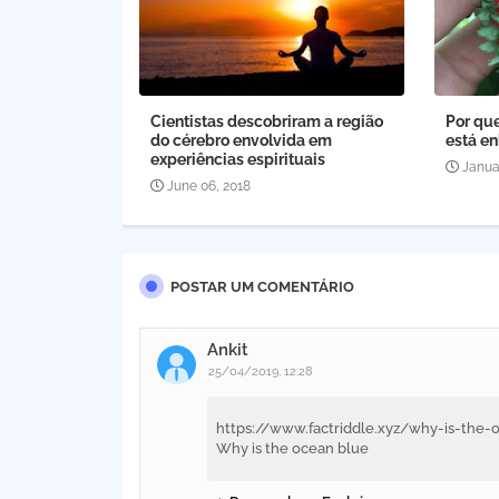
Cientistas descobriram a região
Por qu
do cérebro envolvida em
está e
experiências espirituais
Janua
June 06, 2018
POSTAR UM COMENTÁRIO
Ankit
25/04/2019, 12:28
https://www.factriddle.xyz/why-is-the-
Why is the ocean blue