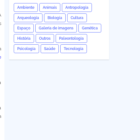
Ambiente
Animais
Antropologia
A
Arqueologia
Biologia
Cultura
s
Espaço
Galeria de imagens
Genética
História
Outros
Paleontologia
a
Psicologia
Saúde
Tecnologia
e
a
a
a