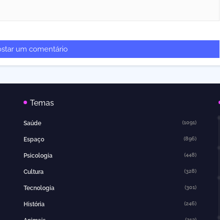
ostar um comentário
Temas
(1091)
Saúde
(896)
Espaço
(448)
Psicologia
(328)
Cultura
(301)
Tecnologia
(246)
História
(213)