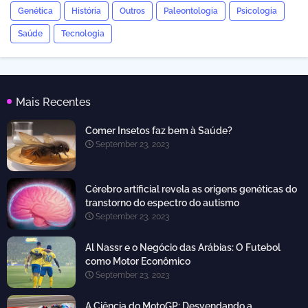
Genética
História
Outros
Paleontologia
Psicologia
Saúde
Tecnologia
Mais Recentes
Comer Insetos faz bem à Saúde?
September 23, 2023
Cérebro artificial revela as origens genéticas do
transtorno do espectro do autismo
September 23, 2023
Al Nassr e o Negócio das Arábias: O Futebol
como Motor Econômico
September 23, 2023
A Ciência do MotoGP: Desvendando a