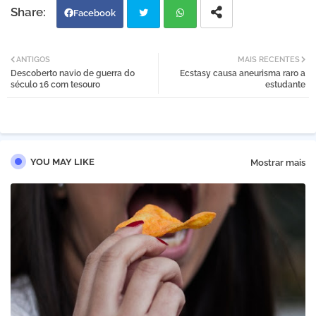
Facebook
Twi
Wh
ANTIGOS
MAIS RECENTES
Descoberto navio de guerra do
Ecstasy causa aneurisma raro a
tter
atsa
século 16 com tesouro
estudante
pp
YOU MAY LIKE
Mostrar mais