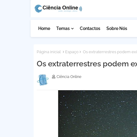
Home
Temas
Contactos
Sobre Nós
Página inicial
Espaço
Os extraterrestres podem exi
Os extraterrestres podem ex
Ciência Online