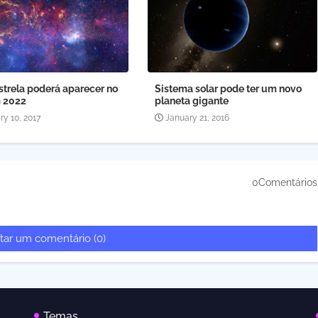
strela poderá aparecer no
Sistema solar pode ter um novo
 2022
planeta gigante
ry 10, 2017
January 21, 2016
0Comentários
tar um comentário (0)
Temas