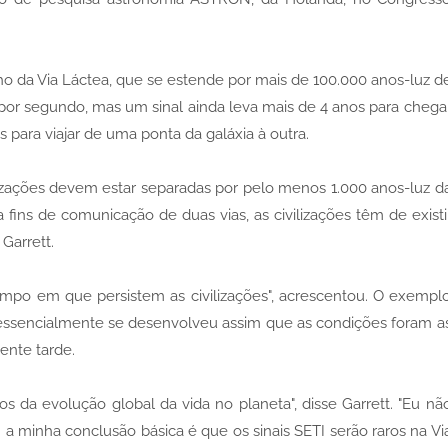
ho da Via Láctea, que se estende por mais de 100.000 anos-luz d
s por segundo, mas um sinal ainda leva mais de 4 anos para chega
s para viajar de uma ponta da galáxia à outra.
izações devem estar separadas por pelo menos 1.000 anos-luz d
 fins de comunicação de duas vias, as civilizações têm de existi
Garrett.
mpo em que persistem as civilizações", acrescentou. O exempl
da essencialmente se desenvolveu assim que as condições foram a
mente tarde.
s da evolução global da vida no planeta", disse Garrett. "Eu nã
 a minha conclusão básica é que os sinais SETI serão raros na Vi