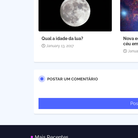
Qual a idade da lua?
Nova e
céu em
January 13, 2017
Janua
POSTAR UM COMENTÁRIO
Pos
Mais Recentes