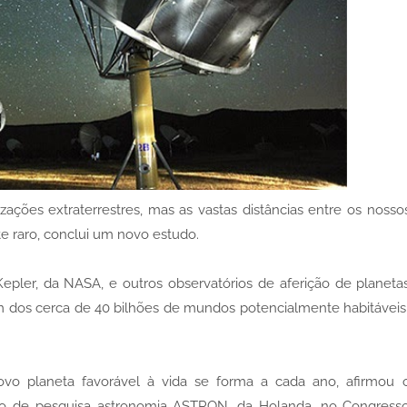
izações extraterrestres, mas as vastas distâncias entre os nosso
e raro, conclui um novo estudo.
epler, da NASA, e outros observatórios de aferição de planeta
m dos cerca de 40 bilhões de mundos potencialmente habitáveis ​
vo planeta favorável à vida se forma a cada ano, afirmou 
ão de pesquisa astronomia ASTRON, da Holanda, no Congress