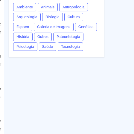
Ambiente
Animais
Antropologia
Arqueologia
Biologia
Cultura
e
Espaço
Galeria de imagens
Genética
r
História
Outros
Paleontologia
Psicologia
Saúde
Tecnologia
a
r
o
s
o
a