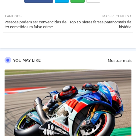
Twi
Wh
ANTIGOS
MAIS RECENTES
Pessoas podem ser convencidas de
Top 10 piores farsas paranormais da
tter
atsa
ter cometido um falso crime
história
pp
YOU MAY LIKE
Mostrar mais