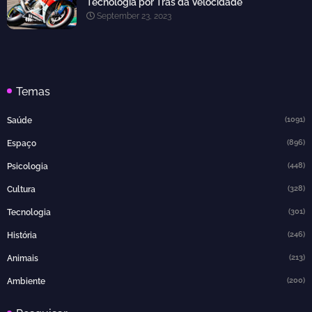
Tecnologia por Trás da Velocidade
September 23, 2023
Temas
(1091)
Saúde
(896)
Espaço
(448)
Psicologia
(328)
Cultura
(301)
Tecnologia
(246)
História
(213)
Animais
(200)
Ambiente