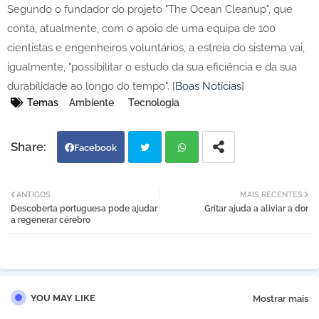
Segundo o fundador do projeto "The Ocean Cleanup", que
conta, atualmente, com o apoio de uma equipa de 100
cientistas e engenheiros voluntários, a estreia do sistema vai,
igualmente, "possibilitar o estudo da sua eficiência e da sua
durabilidade ao longo do tempo". [
Boas Notícias
]
Temas
Ambiente
Tecnologia
Facebook
Twi
Wh
ANTIGOS
MAIS RECENTES
Descoberta portuguesa pode ajudar
Gritar ajuda a aliviar a dor
tter
atsa
a regenerar cérebro
pp
YOU MAY LIKE
Mostrar mais