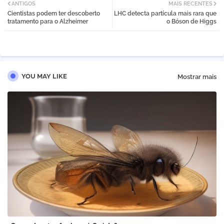
ANTIGOS
MAIS RECENTES
Cientistas podem ter descoberto
LHC detecta partícula mais rara que
tter
atsa
tratamento para o Alzheimer
o Bóson de Higgs
pp
YOU MAY LIKE
Mostrar mais