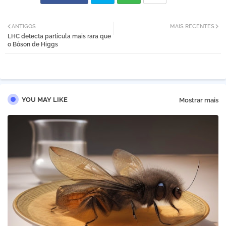
Twi
Wh
ANTIGOS
MAIS RECENTES
LHC detecta partícula mais rara que
tter
atsa
o Bóson de Higgs
pp
YOU MAY LIKE
Mostrar mais