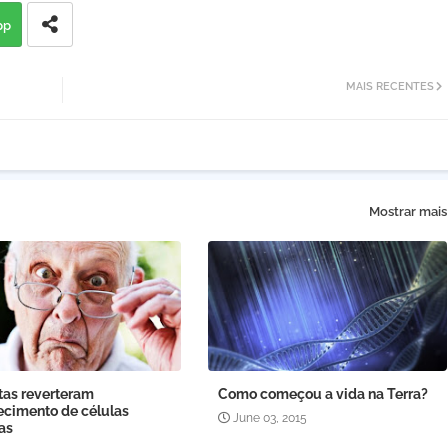
pp
MAIS RECENTES
Mostrar mais
tas reverteram
Como começou a vida na Terra?
ecimento de células
June 03, 2015
as