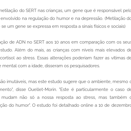
 metilação do SERT nas crianças, um gene que é responsável pel
 envolvido na regulação do humor e na depressão. (Metilação d
e um gene se expressa em resposta a sinais físicos e sociais)
lação de ADN no SERT aos 10 anos em comparação com os seu
studo. Além do mais, as crianças com níveis mais elevados d
rtisol ao stress. Essas alterações poderiam fazer as vítimas d
de mental com a idade, disseram os pesquisadores.
são imutáveis, mas este estudo sugere que o ambiente, mesmo 
ento", disse Ouellet-Morin. "Este é particularmente o caso d
que mudam não só a nossa resposta ao stress, mas também 
ção do humor". O estudo foi detalhado online a 10 de dezembr