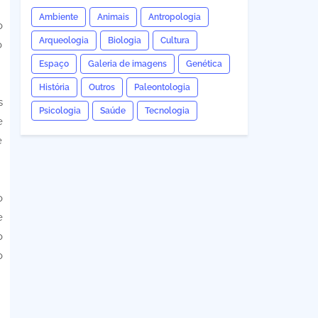
Ambiente
Animais
Antropologia
o
Arqueologia
Biologia
Cultura
o
Espaço
Galeria de imagens
Genética
História
Outros
Paleontologia
s
Psicologia
Saúde
Tecnologia
e
e
o
e
o
o