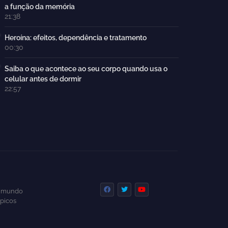
a função da memória
21:38
Heroína: efeitos, dependência e tratamento
00:30
Saiba o que acontece ao seu corpo quando usa o
celular antes de dormir
22:57
 e mundo
ópicos