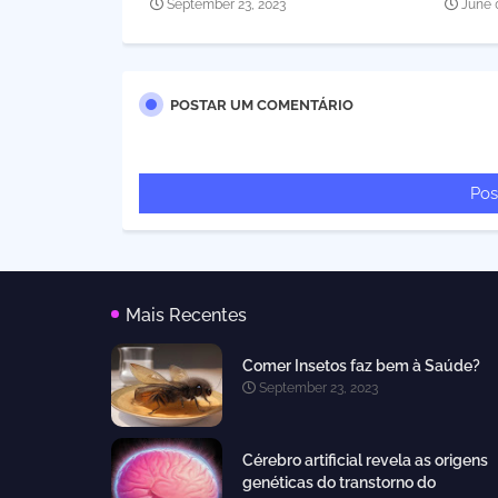
September 23, 2023
June 
POSTAR UM COMENTÁRIO
Pos
Mais Recentes
Comer Insetos faz bem à Saúde?
September 23, 2023
Cérebro artificial revela as origens
genéticas do transtorno do