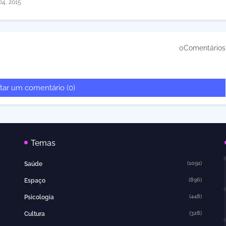
04, 2015
0Comentários
tar um comentário (0)
Temas
(1091)
Saúde
(896)
Espaço
(448)
Psicologia
(328)
Cultura