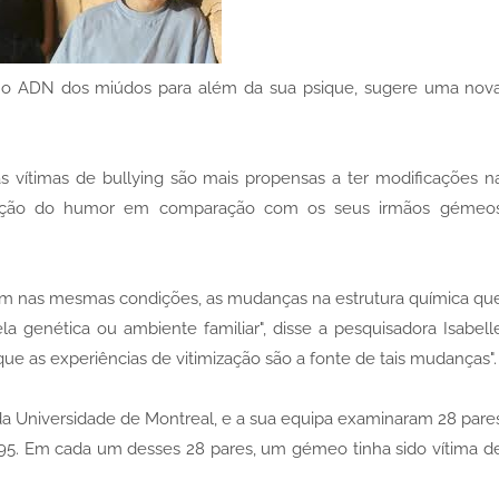
s no ADN dos miúdos para além da sua psique, sugere uma nov
 vítimas de bullying são mais propensas a ter modificações n
lação do humor em comparação com os seus irmãos gémeo
m nas mesmas condições, as mudanças na estrutura química qu
 genética ou ambiente familiar", disse a pesquisadora Isabell
ue as experiências de vitimização são a fonte de tais mudanças".
da Universidade de Montreal, e a sua equipa examinaram 28 pare
995. Em cada um desses 28 pares, um gémeo tinha sido vítima d