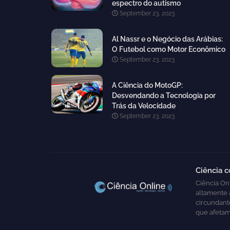
espectro do autismo
September 23, 2023
Al Nassr e o Negócio das Arábias:
O Futebol como Motor Econômico
September 23, 2023
A Ciência do MotoGP:
Desvendando a Tecnologia por
Trás da Velocidade
September 23, 2023
Ciência 
Ciência Onl
altamente 
circundante
que afetam