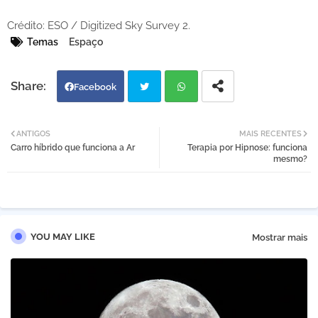
Crédito: ESO / Digitized Sky Survey 2.
Temas
Espaço
Facebook
Twi
Wh
ANTIGOS
MAIS RECENTES
Carro híbrido que funciona a Ar
Terapia por Hipnose: funciona
tter
atsa
mesmo?
pp
YOU MAY LIKE
Mostrar mais