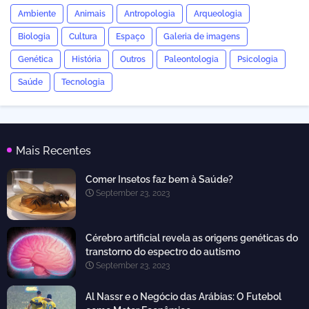
Ambiente
Animais
Antropologia
Arqueologia
Biologia
Cultura
Espaço
Galeria de imagens
Genética
História
Outros
Paleontologia
Psicologia
Saúde
Tecnologia
Mais Recentes
Comer Insetos faz bem à Saúde?
September 23, 2023
Cérebro artificial revela as origens genéticas do
transtorno do espectro do autismo
September 23, 2023
Al Nassr e o Negócio das Arábias: O Futebol