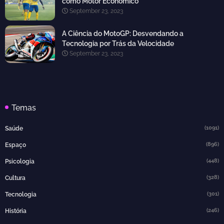
como Motor Econômico
September 23, 2023
A Ciência do MotoGP: Desvendando a
Tecnologia por Trás da Velocidade
September 23, 2023
Temas
(1091)
Saúde
(896)
Espaço
(448)
Psicologia
(328)
Cultura
(301)
Tecnologia
(246)
História