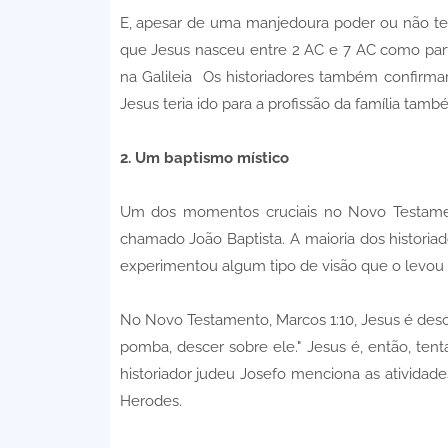
E, apesar de uma manjedoura poder ou não te
que Jesus nasceu entre 2 AC e 7 AC como pa
na Galileia Os historiadores também confirmam
Jesus teria ido para a profissão da família tamb
2. Um baptismo místico
Um dos momentos cruciais no Novo Testamen
chamado João Baptista. A maioria dos historia
experimentou algum tipo de visão que o levou
No Novo Testamento, Marcos 1:10, Jesus é desc
pomba, descer sobre ele." Jesus é, então, ten
historiador judeu Josefo menciona as atividad
Herodes.