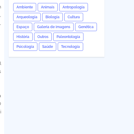
m
Ambiente
Animais
Antropologia
,
Arqueologia
Biologia
Cultura
,
Espaço
Galeria de imagens
Genética
História
Outros
Paleontologia
Psicologia
Saúde
Tecnologia
l
s
a
O
i