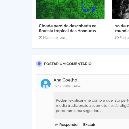
Cidade perdida descoberta na
10 deu
floresta tropical das Honduras
mundia
March 04, 2015
Febru
POSTAR UM COMENTÁRIO
Ana Coelho
30/03/2013, 12:12
Podem explicar-me como é que isto perte
media tradicionais a submeter-se à religi
perderam uma seguidora.
Responder
Excluir