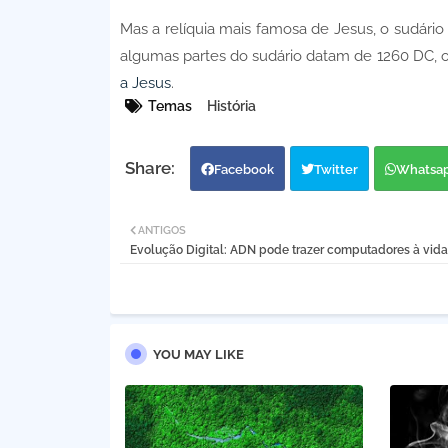
Mas a relíquia mais famosa de Jesus, o sudári
algumas partes do sudário datam de 1260 DC, o
a Jesus
.
Temas
História
Facebook
Twitter
Whatsa
ANTIGOS
Evolução Digital: ADN pode trazer computadores à vida
YOU MAY LIKE