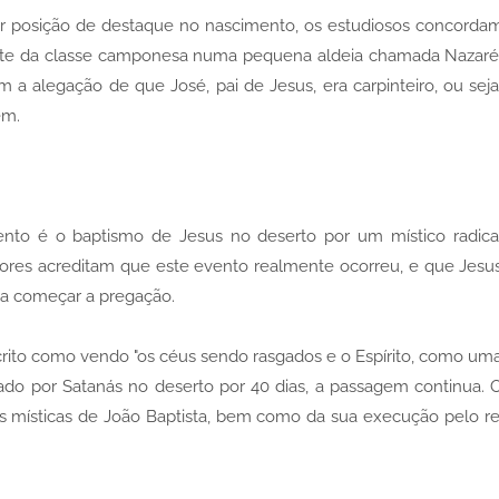
r posição de destaque no nascimento, os estudiosos concorda
rte da classe camponesa numa pequena aldeia chamada Nazaré
 a alegação de que José, pai de Jesus, era carpinteiro, ou seja
ém.
to é o baptismo de Jesus no deserto por um místico radica
dores acreditam que este evento realmente ocorreu, e que Jesu
 a começar a pregação.
rito como vendo "os céus sendo rasgados e o Espírito, como um
tado por Satanás no deserto por 40 dias, a passagem continua. 
es místicas de João Baptista, bem como da sua execução pelo re