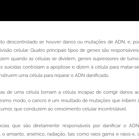
to descontrolado se houver danos ou mutações de ADN, e, po
são celular. Quatro principais tipos de genes são responsáveis ​
dizem quando as células se dividem, genes supressores de tumo
 suicidas controlam a apoptose e dizem à célula para matar-se
instruem uma célula para reparar o ADN danificado.
s de uma célula tornam a célula incapaz de corrigir danos a
mesmo modo, o cancro é um resultado de mutações que inibem 
umor, que conduzem ao crescimento celular incontrolável.
ias que são diretamente responsáveis ​​por danificar o ADN
o amianto, arsénico, radiação, tais como raios gama e raios-x, 