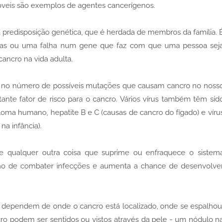
veis são exemplos de agentes cancerígenos.
predisposição genética, que é herdada de membros da família. 
icas ou uma falha num gene que faz com que uma pessoa sej
ancro na vida adulta.
no número de possíveis mutações que causam cancro no noss
nte fator de risco para o cancro. Vários vírus também têm sid
iloma humano, hepatite B e C (causas de cancro do fígado) e víru
na infância).
 e qualquer outra coisa que suprime ou enfraquece o sistem
smo de combater infecções e aumenta a chance de desenvolve
e dependem de onde o cancro está localizado, onde se espalhou
ro podem ser sentidos ou vistos através da pele - um nódulo n