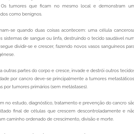
. Os tumores que ficam no mesmo local e demonstram u
ados como benignos.
rmam-se quando duas coisas acontecem: uma célula canceros
 sistemas de sangue ou linfa, destruindo o tecido saudável nu
egue dividir-se e crescer, fazendo novos vasos sanguíneos par
génese.
utras partes do corpo e cresce, invade e destrói outros tecido
dade por cancro deve-se principalmente a tumores metastáticos
s por tumores primários (sem metástases).
m no estudo, diagnóstico, tratamento e prevenção do cancro sã
ultado final de células que crescem descontroladamente e nã
um caminho ordenado de crescimento, divisão e morte.