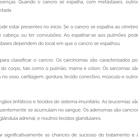
doenças. Quando o cancro se espalha, com metástases, outro
etada.
de estar presentes no início. Se o cancro se espalha ao cérebro
de cabeça, ou ter convulsões. Ao espalhar-se aos pulmões pod
tástases dependem do local em que o cancro se espalhou.
para classificar o cancro. Os carcinomas são caracterizados po
a do corpo, tais como o pulmão, mama e cólon. Os sarcomas sã
s no osso, cartilagem, gordura, tecido conectivo, músculo e outro
ios linfáticos e tecidos do sistema imunitário. As leucemias sã
quentemente se acumulam no sangue. Os adenomas são cancro
glândula adrenal, e noutros tecidos glandulares.
 significativamente as chances de sucesso do tratamento e 