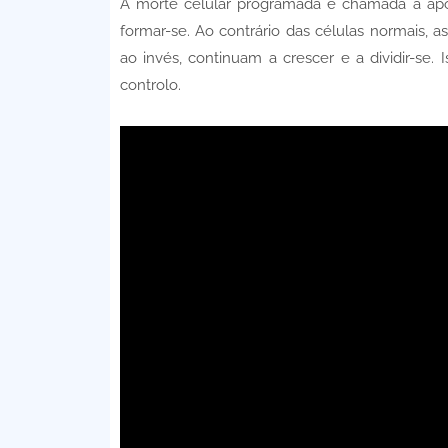
A morte celular programada é chamada a apo
formar-se. Ao contrário das células normais, 
ao invés, continuam a crescer e a dividir-se.
controlo.