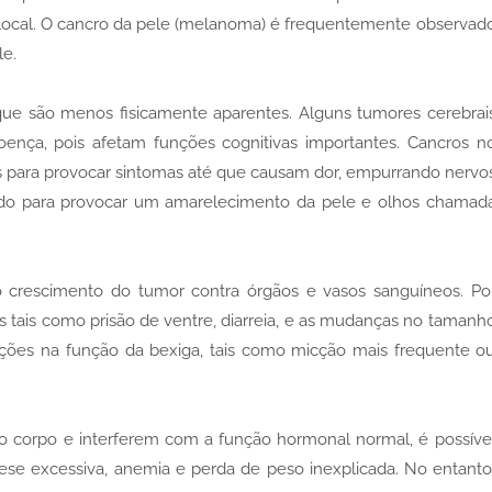
local. O cancro da pele (melanoma) é frequentemente observad
le.
que são menos fisicamente aparentes. Alguns tumores cerebrai
oença, pois afetam funções cognitivas importantes. Cancros n
para provocar sintomas até que causam dor, empurrando nervo
ado para provocar um amarelecimento da pele e olhos chamad
crescimento do tumor contra órgãos e vasos sanguíneos. Po
 tais como prisão de ventre, diarreia, e as mudanças no tamanh
ações na função da bexiga, tais como micção mais frequente o
o corpo e interferem com a função hormonal normal, é possíve
ese excessiva, anemia e perda de peso inexplicada. No entanto