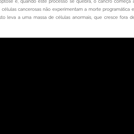
ptose e, quando este processo se quebra, o cancro começa 
as células cancerosas não experimentam a morte programática e
 Isto leva a uma massa de células anormais, que cresce fora d