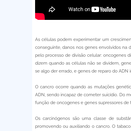
As células podem experimentar um crescimen
conseguinte, danos nos genes envolvidos na divi
pelo processo de divisão celular: oncogenes 
dizem quando as células não se dividem, genes
se algo der errado, e genes de reparo do ADN 
O cancro ocorre quando as mutações genética
ADN, sendo incapaz de cometer suicídio. Do 
função de oncogenes e genes supressores de t
Os carcinógenos são uma classe de substânc
promovendo ou auxiliando o cancro. O tabaco, 