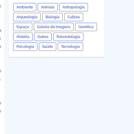
m
Ambiente
Animais
Antropologia
Arqueologia
Biologia
Cultura
Espaço
Galeria de imagens
Genética
a
História
Outros
Paleontologia
m
a
Psicologia
Saúde
Tecnologia
s
.
o
o