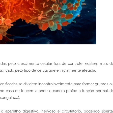
das pelo crescimento celular fora de controle. Existem mais d
sificado pelo tipo de célula que é inicialmente afetada.
danificadas se dividem incontrolavelmente para formar grumos o
no caso de leucemia onde o cancro proíbe a função normal d
 sanguínea).
 aparelho digestivo, nervoso e circulatório, podendo liberta