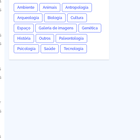
m
Ambiente
Animais
Antropologia
s
Arqueologia
Biologia
Cultura
Espaço
Galeria de imagens
Genética
s
História
Outros
Paleontologia
s
Psicologia
Saúde
Tecnologia
s
s
r
s
s