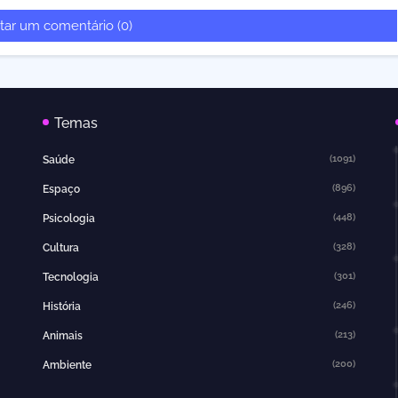
tar um comentário (0)
Temas
(1091)
Saúde
(896)
Espaço
(448)
Psicologia
(328)
Cultura
(301)
Tecnologia
(246)
História
(213)
Animais
(200)
Ambiente