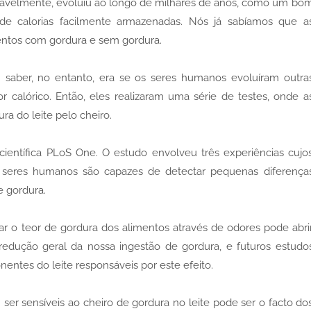
ovavelmente, evoluiu ao longo de milhares de anos, como um bo
de calorias facilmente armazenadas. Nós já sabíamos que a
entos com gordura e sem gordura.
saber, no entanto, era se os seres humanos evoluíram outra
 calórico. Então, eles realizaram uma série de testes, onde a
ra do leite pelo cheiro.
científica PLoS One. O estudo envolveu três experiências cujo
 seres humanos são capazes de detectar pequenas diferença
e gordura.
 o teor de gordura dos alimentos através de odores pode abri
redução geral da nossa ingestão de gordura, e futuros estudo
tes do leite responsáveis por este efeito.
er sensíveis ao cheiro de gordura no leite pode ser o facto do