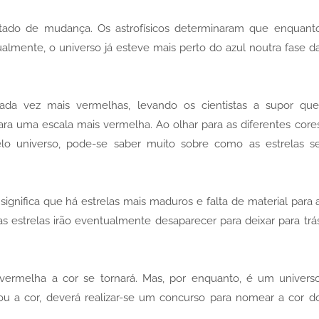
tado de mudança. Os astrofísicos determinaram que enquant
lmente, o universo já esteve mais perto do azul noutra fase d
cada vez mais vermelhas, levando os cientistas a supor que
ra uma escala mais vermelha. Ao olhar para as diferentes core
lo universo, pode-se saber muito sobre como as estrelas s
significa que há estrelas mais maduros e falta de material para 
s estrelas irão eventualmente desaparecer para deixar para trá
ermelha a cor se tornará. Mas, por enquanto, é um univers
u a cor, deverá realizar-se um concurso para nomear a cor d