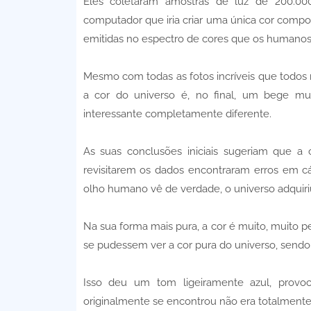
Eles coletaram amostras de luz de 200.00
computador que iria criar uma única cor compo
emitidas no espectro de cores que os humanos
Mesmo com todas as fotos incríveis que todos nó
a cor do universo é, no final, um bege mui
interessante completamente diferente.
As suas conclusões iniciais sugeriam que a
revisitarem os dados encontraram erros em c
olho humano vê de verdade, o universo adquir
Na sua forma mais pura, a cor é muito, muito 
se pudessem ver a cor pura do universo, sendo
Isso deu um tom ligeiramente azul, provo
originalmente se encontrou não era totalmente