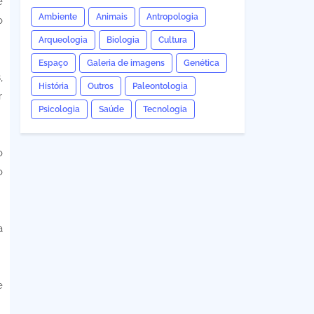
e
Ambiente
Animais
Antropologia
o
Arqueologia
Biologia
Cultura
Espaço
Galeria de imagens
Genética
,
História
Outros
Paleontologia
r
Psicologia
Saúde
Tecnologia
o
o
a
e