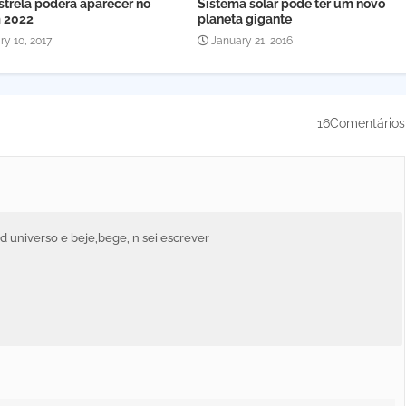
strela poderá aparecer no
Sistema solar pode ter um novo
 2022
planeta gigante
ry 10, 2017
January 21, 2016
16Comentários
d universo e beje,bege, n sei escrever