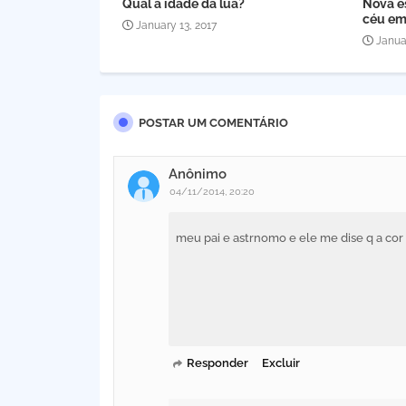
Qual a idade da lua?
Nova e
céu em
January 13, 2017
Janua
POSTAR UM COMENTÁRIO
Anônimo
04/11/2014, 20:20
meu pai e astrnomo e ele me dise q a cor 
Responder
Excluir