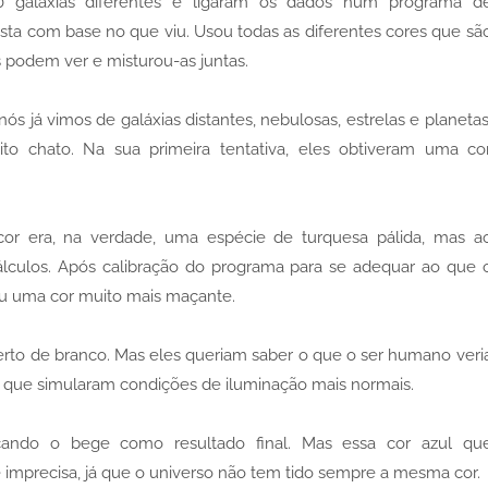
0 galáxias diferentes e ligaram os dados num programa d
sta com base no que viu. Usou todas as diferentes cores que sã
 podem ver e misturou-as juntas.
s já vimos de galáxias distantes, nebulosas, estrelas e planetas
to chato. Na sua primeira tentativa, eles obtiveram uma co
 cor era, na verdade, uma espécie de turquesa pálida, mas a
álculos. Após calibração do programa para se adequar ao que 
iu uma cor muito mais maçante.
perto de branco. Mas eles queriam saber o que o ser humano veri
 que simularam condições de iluminação mais normais.
cando o bege como resultado final. Mas essa cor azul qu
 imprecisa, já que o universo não tem tido sempre a mesma cor.