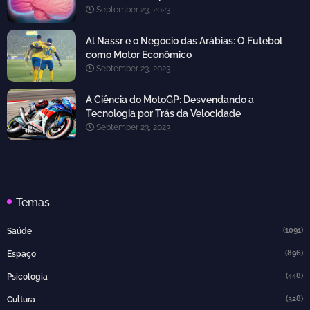
September 23, 2023
Al Nassr e o Negócio das Arábias: O Futebol
como Motor Econômico
September 23, 2023
A Ciência do MotoGP: Desvendando a
Tecnologia por Trás da Velocidade
September 23, 2023
Temas
(1091)
Saúde
(896)
Espaço
(448)
Psicologia
(328)
Cultura