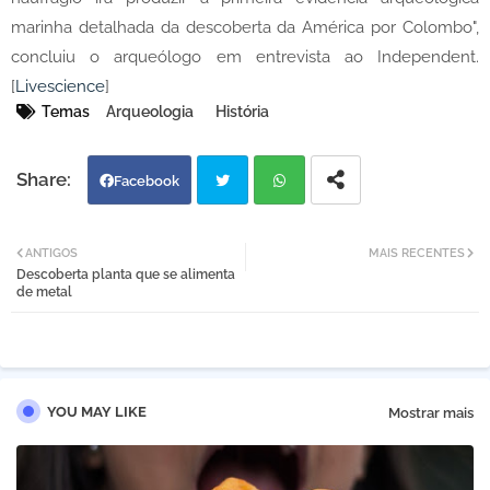
marinha detalhada da descoberta da América por Colombo",
concluiu o arqueólogo em entrevista ao Independent.
[
Livescience
]
Temas
Arqueologia
História
Facebook
Twi
Wh
ANTIGOS
MAIS RECENTES
Descoberta planta que se alimenta
tter
atsa
de metal
pp
YOU MAY LIKE
Mostrar mais