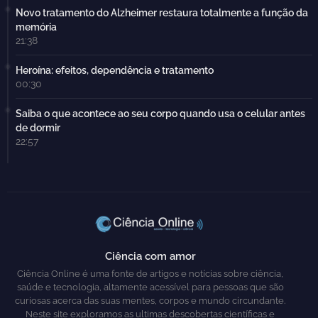
Novo tratamento do Alzheimer restaura totalmente a função da
memória
21:38
Heroína: efeitos, dependência e tratamento
00:30
Saiba o que acontece ao seu corpo quando usa o celular antes
de dormir
22:57
Ciência com amor
Ciência Online é uma fonte de artigos e notícias sobre ciência,
saúde e tecnologia, altamente acessível para pessoas que são
curiosas acerca das suas mentes, corpos e mundo circundante.
Neste site exploramos as ultimas descobertas científicas e