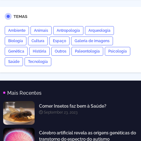
TEMAS
Ambiente
Animais
Antropologia
Arqueologia
Biologia
Cultura
Espaço
Galeria de imagens
Genética
História
Outros
Paleontologia
Psicologia
Saúde
Tecnologia
Mais Recentes
Comer Insetos faz bem à Saúde?
September 23, 2023
Cérebro artificial revela as origens genéticas do
transtorno do espectro do autismo