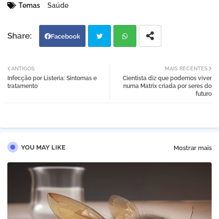
Temas
Saúde
Facebook
Twi
Wh
ANTIGOS
MAIS RECENTES
Infecção por Listeria: Sintomas e
Cientista diz que podemos viver
tter
atsa
tratamento
numa Matrix criada por seres do
futuro
pp
YOU MAY LIKE
Mostrar mais