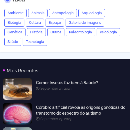
TEMAS
Ambiente
Animais
Antropologia
Arqueologia
Biologia
Cultura
Espaço
Galeria de imagens
Genética
História
Outros
Paleontologia
Psicologia
Saúde
Tecnologia
Mais Recentes
Comer Insetos faz bem à Saúde?
September 23, 2023
Cérebro artificial revela as origens genéticas do
transtorno do espectro do autismo
September 23, 2023