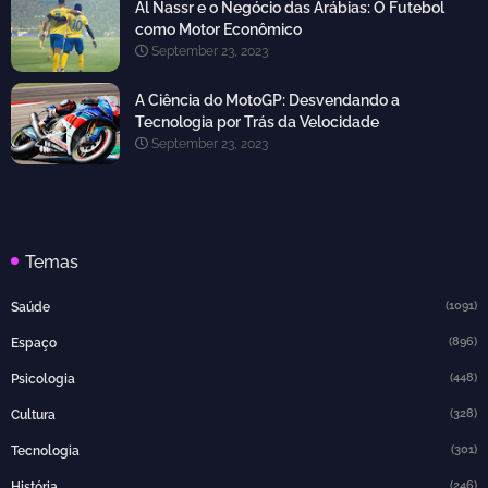
Al Nassr e o Negócio das Arábias: O Futebol
como Motor Econômico
September 23, 2023
A Ciência do MotoGP: Desvendando a
Tecnologia por Trás da Velocidade
September 23, 2023
Temas
(1091)
Saúde
(896)
Espaço
(448)
Psicologia
(328)
Cultura
(301)
Tecnologia
(246)
História