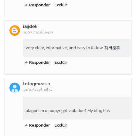
Responder
Excluir
iaijdek
29/06/2026, 04:27
Very clear, informative, and easy to follow.
荷田歯科
Responder
Excluir
totogmeasia
19/07/2026, 08:52
plagorism or copyright violation? My blog has
Responder
Excluir