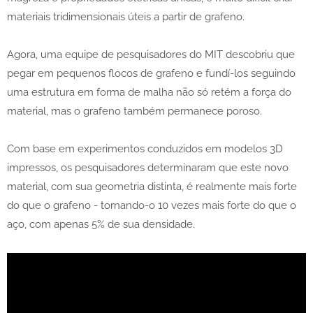
materiais tridimensionais úteis a partir de grafeno.
Agora, uma equipe de pesquisadores do MIT descobriu que
pegar em pequenos flocos de grafeno e fundí-los seguindo
uma estrutura em forma de malha não só retém a força do
material, mas o grafeno também permanece poroso.
Com base em experimentos conduzidos em modelos 3D
impressos, os pesquisadores determinaram que este novo
material, com sua geometria distinta, é realmente mais forte
do que o grafeno - tornando-o 10 vezes mais forte do que o
aço, com apenas 5% de sua densidade.