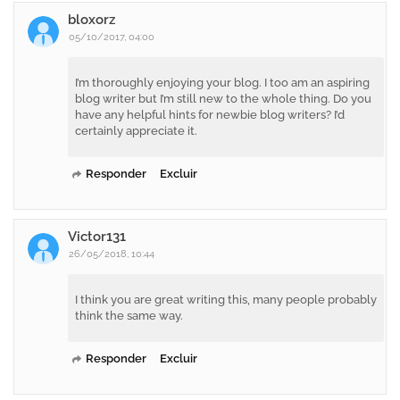
bloxorz
05/10/2017, 04:00
I’m thoroughly enjoying your blog. I too am an aspiring
blog writer but I’m still new to the whole thing. Do you
have any helpful hints for newbie blog writers? I’d
certainly appreciate it.
Responder
Excluir
Victor131
26/05/2018, 10:44
I think you are great writing this, many people probably
think the same way.
Responder
Excluir