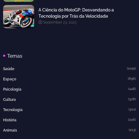
A Ciência do MotoGP: Desvendando a
Tecnologia por Trás da Velocidade
September 23, 2023
Temas
(1091)
Saúde
(896)
Espaço
(448)
Psicologia
(328)
Cultura
(301)
Tecnologia
(246)
História
(213)
Animais