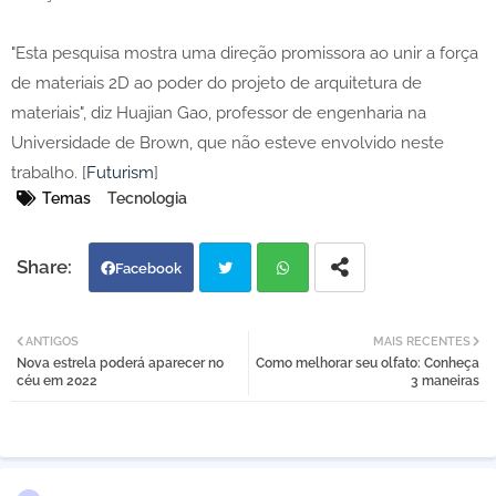
"Esta pesquisa mostra uma direção promissora ao unir a força
de materiais 2D ao poder do projeto de arquitetura de
materiais", diz Huajian Gao, professor de engenharia na
Universidade de Brown, que não esteve envolvido neste
trabalho. [
Futurism
]
Temas
Tecnologia
Facebook
Twi
Wh
ANTIGOS
MAIS RECENTES
Nova estrela poderá aparecer no
Como melhorar seu olfato: Conheça
tter
atsa
céu em 2022
3 maneiras
pp