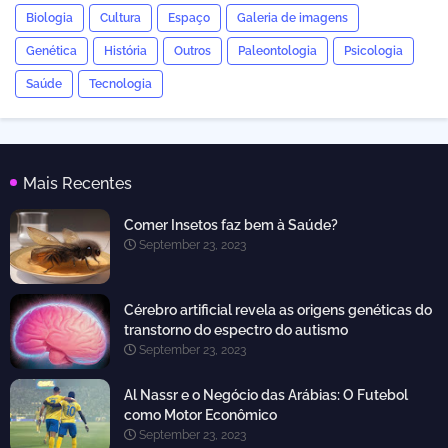
Biologia
Cultura
Espaço
Galeria de imagens
Genética
História
Outros
Paleontologia
Psicologia
Saúde
Tecnologia
Mais Recentes
Comer Insetos faz bem à Saúde?
September 23, 2023
Cérebro artificial revela as origens genéticas do
transtorno do espectro do autismo
September 23, 2023
Al Nassr e o Negócio das Arábias: O Futebol
como Motor Econômico
September 23, 2023