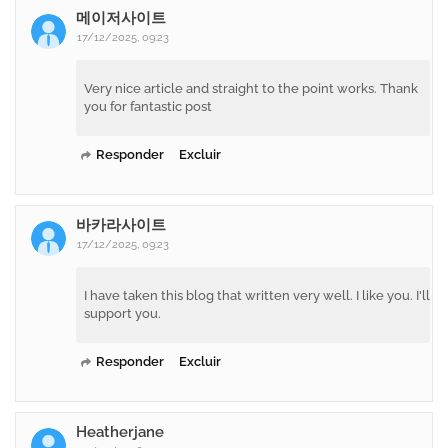
메이저사이트
17/12/2025, 09:23
Very nice article and straight to the point works. Thank
you for fantastic post
Responder
Excluir
바카라사이트
17/12/2025, 09:23
I have taken this blog that written very well. I like you. I'll
support you.
Responder
Excluir
Heatherjane