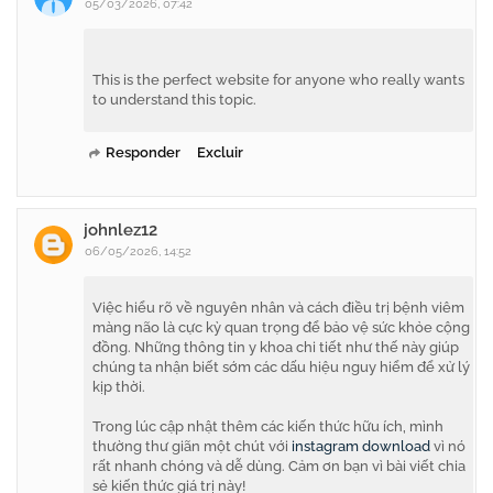
05/03/2026, 07:42
This is the perfect website for anyone who really wants
to understand this topic.
Responder
Excluir
johnlez12
06/05/2026, 14:52
Việc hiểu rõ về nguyên nhân và cách điều trị bệnh viêm
màng não là cực kỳ quan trọng để bảo vệ sức khỏe cộng
đồng. Những thông tin y khoa chi tiết như thế này giúp
chúng ta nhận biết sớm các dấu hiệu nguy hiểm để xử lý
kịp thời.
Trong lúc cập nhật thêm các kiến thức hữu ích, mình
thường thư giãn một chút với
instagram download
vì nó
rất nhanh chóng và dễ dùng. Cảm ơn bạn vì bài viết chia
sẻ kiến thức giá trị này!