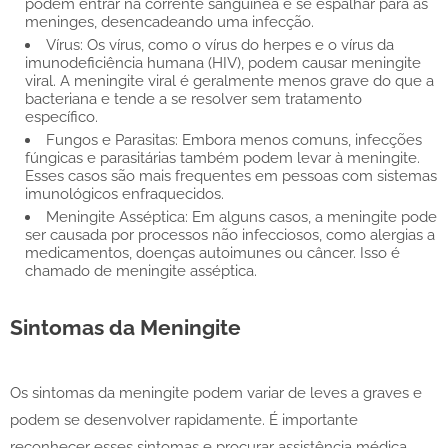
podem entrar na corrente sanguínea e se espalhar para as
meninges, desencadeando uma infecção.
Vírus: Os vírus, como o vírus do herpes e o vírus da
imunodeficiência humana (HIV), podem causar meningite
viral. A meningite viral é geralmente menos grave do que a
bacteriana e tende a se resolver sem tratamento
específico.
Fungos e Parasitas: Embora menos comuns, infecções
fúngicas e parasitárias também podem levar à meningite.
Esses casos são mais frequentes em pessoas com sistemas
imunológicos enfraquecidos.
Meningite Asséptica: Em alguns casos, a meningite pode
ser causada por processos não infecciosos, como alergias a
medicamentos, doenças autoimunes ou câncer. Isso é
chamado de meningite asséptica.
Sintomas da Meningite
Os sintomas da meningite podem variar de leves a graves e
podem se desenvolver rapidamente. É importante
reconhecer esses sintomas e procurar assistência médica