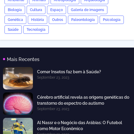
Ambiente
Animais
Antropologia
Arqueologia
Biologia
Cultura
Espaço
Galeria de imagens
Genética
História
Outros
Paleontologia
Psicologia
Saúde
Tecnologia
Mais Recentes
Comer Insetos faz bem à Saúde?
September 23, 2023
Cérebro artificial revela as origens genéticas do
transtorno do espectro do autismo
September 23, 2023
Al Nassr e o Negócio das Arábias: O Futebol
como Motor Econômico