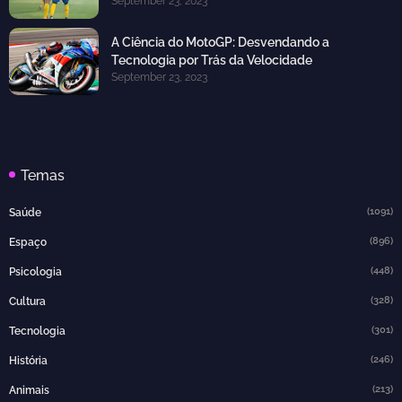
September 23, 2023
A Ciência do MotoGP: Desvendando a
Tecnologia por Trás da Velocidade
September 23, 2023
Temas
(1091)
Saúde
(896)
Espaço
(448)
Psicologia
(328)
Cultura
(301)
Tecnologia
(246)
História
(213)
Animais