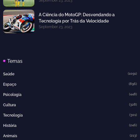
September 23, 2023
A Ciência do MotoGP: Desvendando a
Tecnologia por Trás da Velocidade
September 23, 2023
Temas
(1091)
Saúde
(896)
Espaço
(448)
Psicologia
(328)
Cultura
(301)
Tecnologia
(246)
História
(213)
Animais