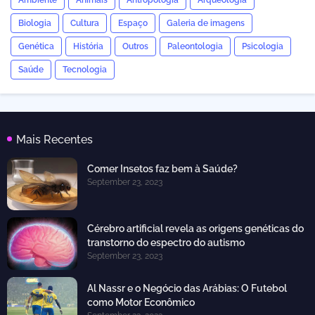
Ambiente
Animais
Antropologia
Arqueologia
Biologia
Cultura
Espaço
Galeria de imagens
Genética
História
Outros
Paleontologia
Psicologia
Saúde
Tecnologia
Mais Recentes
Comer Insetos faz bem à Saúde?
September 23, 2023
Cérebro artificial revela as origens genéticas do
transtorno do espectro do autismo
September 23, 2023
Al Nassr e o Negócio das Arábias: O Futebol
como Motor Econômico