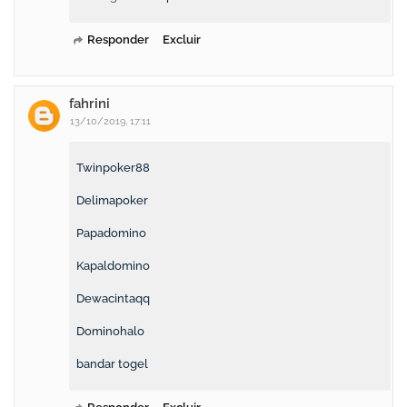
Responder
Excluir
fahrini
13/10/2019, 17:11
Twinpoker88
Delimapoker
Papadomino
Kapaldomino
Dewacintaqq
Dominohalo
bandar togel