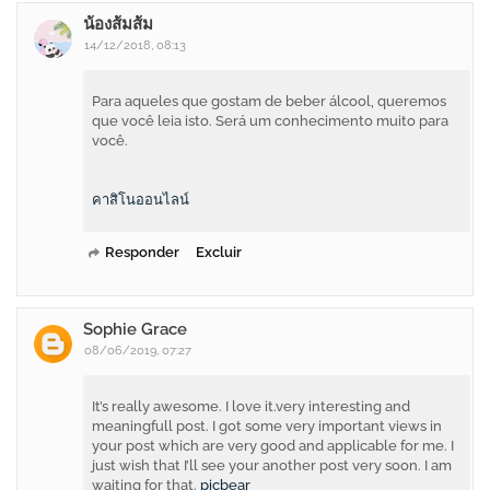
น้องส้มส้ม
14/12/2018, 08:13
Para aqueles que gostam de beber álcool, queremos
que você leia isto. Será um conhecimento muito para
você.
คาสิโนออนไลน์
Responder
Excluir
Sophie Grace
08/06/2019, 07:27
It’s really awesome. I love it.very interesting and
meaningfull post. I got some very important views in
your post which are very good and applicable for me. I
just wish that I’ll see your another post very soon. I am
waiting for that.
picbear