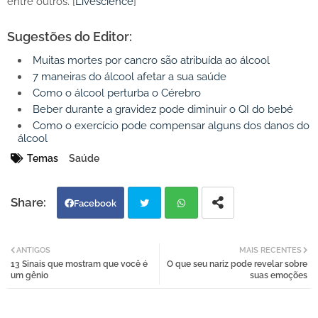
entre outros. [
Livescience
]
Sugestões do Editor:
Muitas mortes por cancro são atribuída ao álcool
7 maneiras do álcool afetar a sua saúde
Como o álcool perturba o Cérebro
Beber durante a gravidez pode diminuir o QI do bebé
Como o exercício pode compensar alguns dos danos do
álcool
Temas
Saúde
Facebook
Twi
Wh
ANTIGOS
MAIS RECENTES
13 Sinais que mostram que você é
O que seu nariz pode revelar sobre
tter
atsa
um gênio
suas emoções
pp